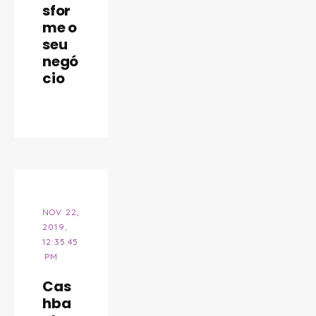
sfor
me o
seu
negó
cio
NOV 22,
2019,
12:35:45
PM
Cas
hba