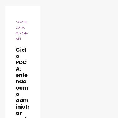
NOV 5,
2019,
9:33:44
AM
Cicl
o
PDC
A:
ente
nda
com
o
adm
inistr
ar