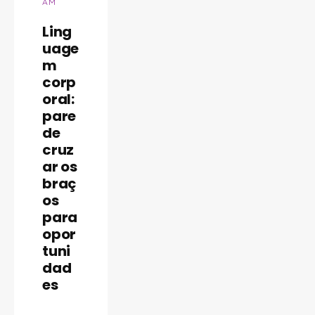
AM
Ling
uage
m
corp
oral:
pare
de
cruz
ar os
braç
os
INBRASC
para
opor
tuni
dad
es