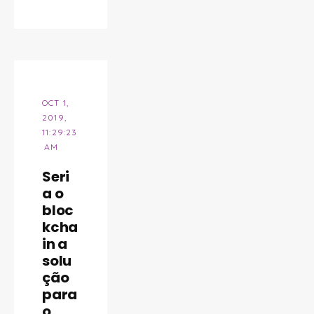
OCT 1,
2019,
11:29:23
AM
Seri
a o
bloc
kcha
in a
solu
ção
para
o