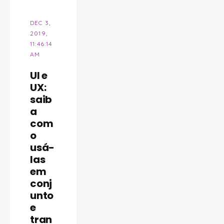
DEC 3,
2019,
11:46:14
AM
UI e
UX:
saib
a
com
o
usá-
las
em
conj
unto
e
tran
CONFEB