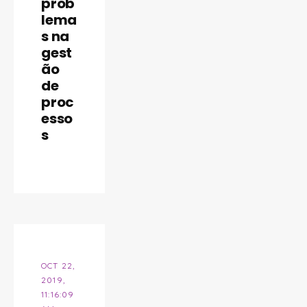
prob
lema
s na
gest
INBRASC
ão
de
proc
esso
s
OCT 22,
2019,
11:16:09