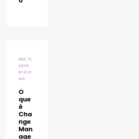
o
DEC 17,
2019,
8:19:21
AM
O
que
é
Cha
nge
Man
age