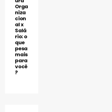
ura
Orga
niza
cion
al x
Salá
rio: o
que
INBRASC
pesa
mais
para
você
?