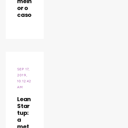
melh
or o
caso
SEP 17,
2019,
10:12:42
AM
Lean
Star
tup:
a
met