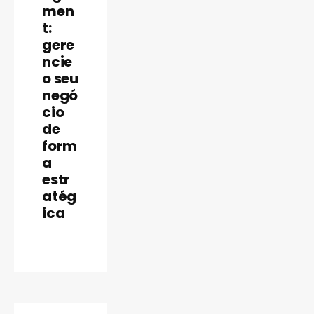
men
t:
gere
ncie
o seu
negó
cio
de
INBRASC
form
a
estr
atég
ica