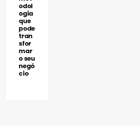
odol
ogia
que
pode
tran
sfor
mar
o seu
negó
cio