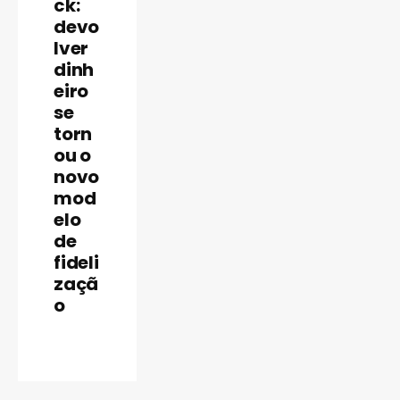
ck:
devo
lver
dinh
eiro
se
torn
ou o
novo
mod
INBRASC
elo
de
fideli
zaçã
o