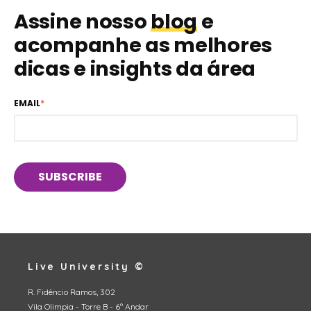
Assine nosso
blog
e
acompanhe as melhores
dicas e insights da área
EMAIL
*
Live University ©
R. Fidêncio Ramos, 302
Vila Olimpia - Torre B - 6º Andar